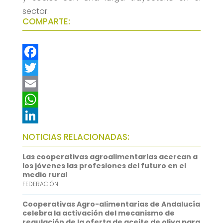
sector.
COMPARTE:
F
a
T
c
w
E
e
i
m
W
b
t
a
h
L
NOTICIAS RELACIONADAS:
o
t
i
a
i
Las cooperativas agroalimentarias acercan a
o
e
l
t
n
los jóvenes las profesiones del futuro en el
medio rural
k
r
s
k
FEDERACIÓN
A
e
Cooperativas Agro-alimentarias de Andalucía
p
d
celebra la activación del mecanismo de
regulación de la oferta de aceite de oliva para