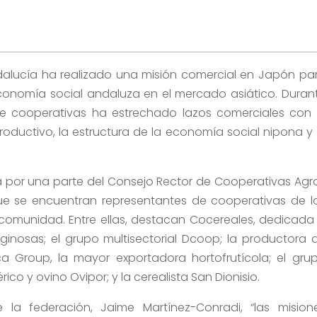
dalucía ha realizado una misión comercial en Japón pa
 economía social andaluza en el mercado asiático. Duran
e cooperativas ha estrechado lazos comerciales con 
ductivo, la estructura de la economía social nipona y 
 por una parte del Consejo Rector de Cooperativas Agr
que se encuentran representantes de cooperativas de l
 comunidad. Entre ellas, destacan Cocereales, dedicada
ginosas; el grupo multisectorial Dcoop; la productora 
ca Group, la mayor exportadora hortofrutícola; el gru
ico y ovino Ovipor; y la cerealista San Dionisio.
 la federación, Jaime Martínez-Conradi, “las mision