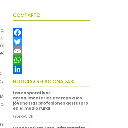
COMPARTE:
ra
te
F
el
a
T
el
c
w
E
e
i
m
W
o-
b
t
a
h
L
os
NOTICIAS RELACIONADAS:
o
t
i
a
i
 a
Las cooperativas
de
o
e
l
t
n
agroalimentarias acercan a los
jóvenes las profesiones del futuro
po
k
r
s
k
en el medio rural
A
e
FEDERACIÓN
p
d
es