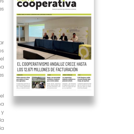
es
as
ar
os
el
ha
as
el
na
 y
la
ía