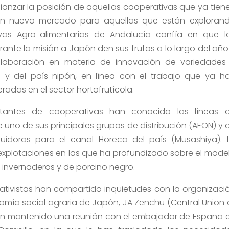
fianzar la posición de aquellas cooperativas que ya tien
r un nuevo mercado para aquellas que están exploran
ivas Agro-alimentarias de Andalucía confía en que l
ante la misión a Japón den sus frutos a lo largo del año
laboración en materia de innovación de variedades
 y del país nipón, en línea con el trabajo que ya h
adas en el sector hortofrutícola.
tantes de cooperativas han conocido las líneas 
 uno de sus principales grupos de distribución (AEON) y 
uidoras para el canal Horeca del país (Musashiya). 
explotaciones en las que ha profundizado sobre el mode
 invernaderos y de porcino negro.
rativistas han compartido inquietudes con la organizaci
nomía social agraria de Japón, JA Zenchu (Central Union 
han mantenido una reunión con el embajador de España 