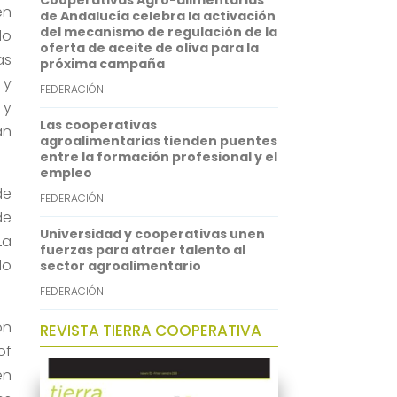
Cooperativas Agro-alimentarias
en
p
I
de Andalucía celebra la activación
del mecanismo de regulación de la
do
n
oferta de aceite de oliva para la
as
próxima campaña
 y
FEDERACIÓN
 y
Las cooperativas
an
agroalimentarias tienden puentes
entre la formación profesional y el
empleo
de
FEDERACIÓN
de
Universidad y cooperativas unen
La
fuerzas para atraer talento al
lo
sector agroalimentario
FEDERACIÓN
ón
REVISTA TIERRA COOPERATIVA
of
en