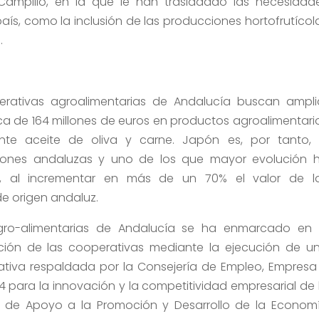
ampillo, en la que le han trasladado las necesidad
aís, como la inclusión de las producciones hortofrutícol
.
erativas agroalimentarias de Andalucía buscan ampli
 de 164 millones de euros en productos agroalimentari
nte aceite de oliva y carne. Japón es, por tanto, 
ciones andaluzas y uno de los que mayor evolución 
, al incrementar en más de un 70% el valor de l
e origen andaluz.
gro-alimentarias de Andalucía se ha enmarcado en 
ación de las cooperativas mediante la ejecución de u
ciativa respaldada por la Consejería de Empleo, Empresa
4 para la innovación y la competitividad empresarial de 
 de Apoyo a la Promoción y Desarrollo de la Econom