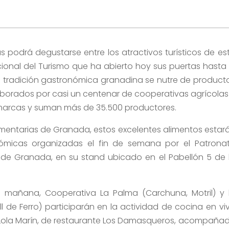
s podrá degustarse entre los atractivos turísticos de es
acional del Turismo que ha abierto hoy sus puertas hasta 
 la tradición gastronómica granadina se nutre de product
aborados por casi un centenar de cooperativas agrícolas
marcas y suman más de 35.500 productores.
mentarias de Granada, estos excelentes alimentos estar
nómicas organizadas el fin de semana por el Patrona
n de Granada, en su stand ubicado en el Pabellón 5 de 
a mañana, Cooperativa La Palma (Carchuna, Motril) y 
 de Ferro) participarán en la actividad de cocina en vi
f Lola Marín, de restaurante Los Damasqueros, acompaña