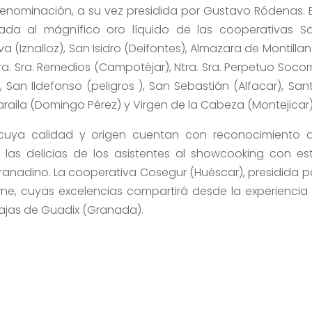
Denominación, a su vez presidida por Gustavo Ródenas. 
cada al mágnífico oro líquido de las cooperativas S
va (Iznalloz), San Isidro (Deifontes), Almazara de Montillan
ra. Sra. Remedios (Campotéjar), Ntra. Sra. Perpetuo Socor
), San Ildefonso (peligros ), San Sebastián (Alfacar), San
araila (Domingo Pérez) y Virgen de la Cabeza (Montejicar)
, cuya calidad y origen cuentan con reconocimiento 
 las delicias de los asistentes al showcooking con es
anadino. La cooperativa Cosegur (Huéscar), presidida p
ne, cuyas excelencias compartirá desde la experiencia 
inajas de Guadix (Granada).