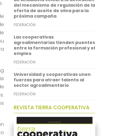
s.
del mecanismo de regulación de la
n
oferta de aceite de oliva para la
de
próxima campaña
de
FEDERACIÓN
de
Las cooperativas
su
agroalimentarias tienden puentes
entre la formación profesional y el
ra
empleo
FEDERACIÓN
ng
Universidad y cooperativas unen
ás
fuerzas para atraer talento al
sector agroalimentario
de
s.
FEDERACIÓN
os
REVISTA TIERRA COOPERATIVA
en
zo