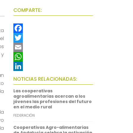
COMPARTE:
ta
F
el
os
a
T
 y
c
w
E
e
i
m
W
án
b
t
a
h
L
NOTICIAS RELACIONADAS:
to
o
t
i
a
i
la
Las cooperativas
o
e
l
t
n
agroalimentarias acercan a los
jóvenes las profesiones del futuro
k
r
s
k
en el medio rural
la
A
e
FEDERACIÓN
vo
p
d
Cooperativas Agro-alimentarias
da
p
I
de Andalucía celebra la activación