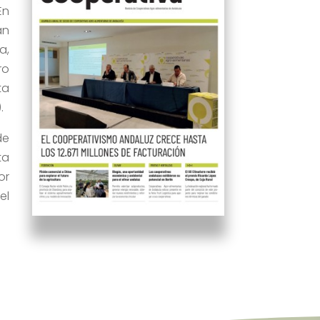
En
an
a,
ro
ta
.
de
ta
or
el