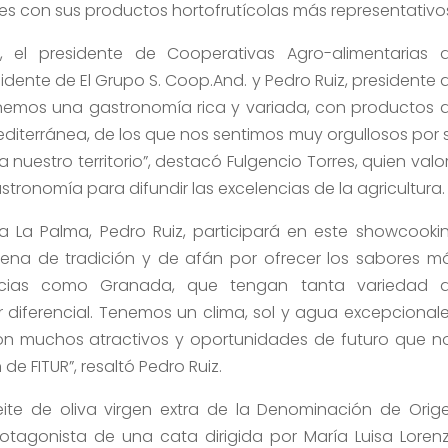
nes con sus productos hortofrutícolas más representativo
, el presidente de Cooperativas Agro-alimentarias 
idente de El Grupo S. Coop.And. y Pedro Ruiz, presidente 
nemos una gastronomía rica y variada, con productos 
editerránea, de los que nos sentimos muy orgullosos por 
nuestro territorio”, destacó Fulgencio Torres, quien valo
astronomía para difundir las excelencias de la agricultura.
a La Palma, Pedro Ruiz, participará en este showcooki
ena de tradición y de afán por ofrecer los sabores m
vincias como Granada, que tengan tanta variedad 
diferencial. Tenemos un clima, sol y agua excepcionale
con muchos atractivos y oportunidades de futuro que n
e FITUR”, resaltó Pedro Ruiz.
ceite de oliva virgen extra de la Denominación de Orig
tagonista de una cata dirigida por María Luisa Loren