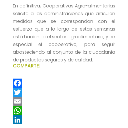
En definitiva, Cooperativas Agro-alimentarias
solicita a las administraciones que articulen
medidas que se correspondan con el
esfuerzo que a lo largo de estas semanas
está haciendo el sector agroalimentario, y en
especial el cooperativo, para seguir
abasteciendo al conjunto de la ciudadanía
de productos seguros y de calidad.
COMPARTE:
F
a
T
c
w
E
e
i
m
W