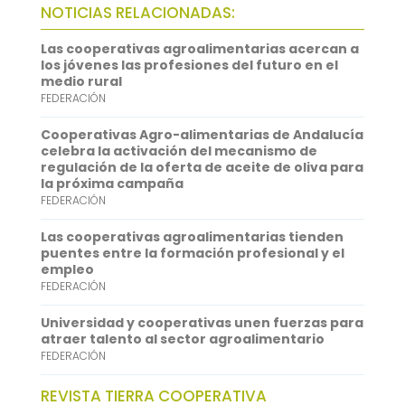
b
t
a
h
L
NOTICIAS RELACIONADAS:
o
t
i
a
i
Las cooperativas agroalimentarias acercan a
o
e
l
t
n
los jóvenes las profesiones del futuro en el
medio rural
k
r
s
k
FEDERACIÓN
A
e
Cooperativas Agro-alimentarias de Andalucía
p
d
celebra la activación del mecanismo de
regulación de la oferta de aceite de oliva para
p
I
la próxima campaña
FEDERACIÓN
n
Las cooperativas agroalimentarias tienden
puentes entre la formación profesional y el
empleo
FEDERACIÓN
Universidad y cooperativas unen fuerzas para
atraer talento al sector agroalimentario
FEDERACIÓN
REVISTA TIERRA COOPERATIVA