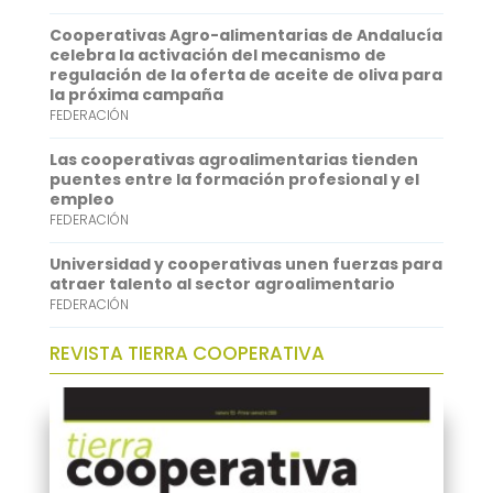
A
e
Cooperativas Agro-alimentarias de Andalucía
p
d
celebra la activación del mecanismo de
regulación de la oferta de aceite de oliva para
p
I
la próxima campaña
FEDERACIÓN
n
Las cooperativas agroalimentarias tienden
puentes entre la formación profesional y el
empleo
FEDERACIÓN
Universidad y cooperativas unen fuerzas para
atraer talento al sector agroalimentario
FEDERACIÓN
REVISTA TIERRA COOPERATIVA