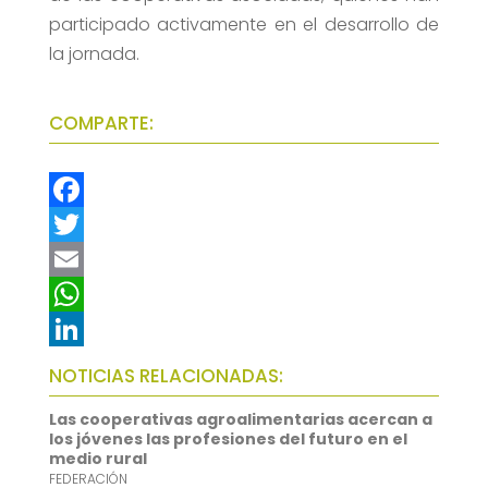
participado activamente en el desarrollo de
la jornada.
COMPARTE:
F
a
T
c
w
E
e
i
m
W
b
t
a
h
L
NOTICIAS RELACIONADAS:
o
t
i
a
i
Las cooperativas agroalimentarias acercan a
o
e
l
t
n
los jóvenes las profesiones del futuro en el
medio rural
k
r
s
k
FEDERACIÓN