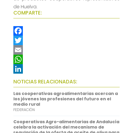
de Huelva.
COMPARTE:
F
a
T
c
w
E
e
i
m
W
b
t
a
h
L
NOTICIAS RELACIONADAS:
o
t
i
a
i
Las cooperativas agroalimentarias acercan a
o
e
l
t
n
los jóvenes las profesiones del futuro en el
medio rural
k
r
s
k
FEDERACIÓN
A
e
Cooperativas Agro-alimentarias de Andalucía
p
d
celebra la activación del mecanismo de
regulación de la oferta de aceite de oliva para