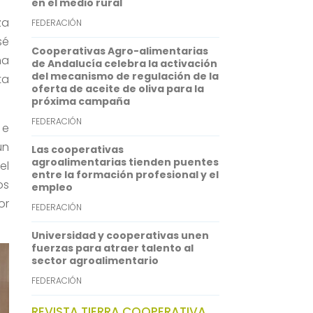
en el medio rural
A
e
za
FEDERACIÓN
p
d
sé
Cooperativas Agro-alimentarias
na
p
I
de Andalucía celebra la activación
del mecanismo de regulación de la
ta
n
oferta de aceite de oliva para la
próxima campaña
FEDERACIÓN
 e
un
Las cooperativas
agroalimentarias tienden puentes
el
entre la formación profesional y el
os
empleo
or
FEDERACIÓN
Universidad y cooperativas unen
fuerzas para atraer talento al
sector agroalimentario
FEDERACIÓN
REVISTA TIERRA COOPERATIVA