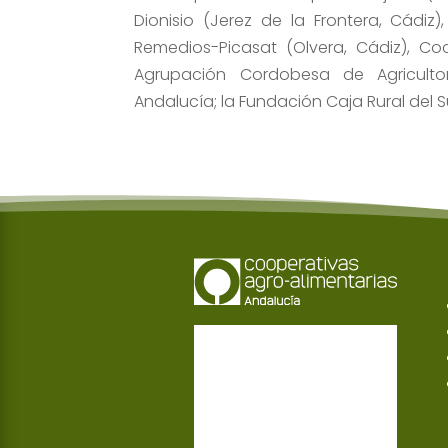
Dionisio (Jerez de la Frontera, Cádiz)
Remedios-Picasat (Olvera, Cádiz), Co
Agrupación Cordobesa de Agricultor
Andalucía; la Fundación Caja Rural del Su