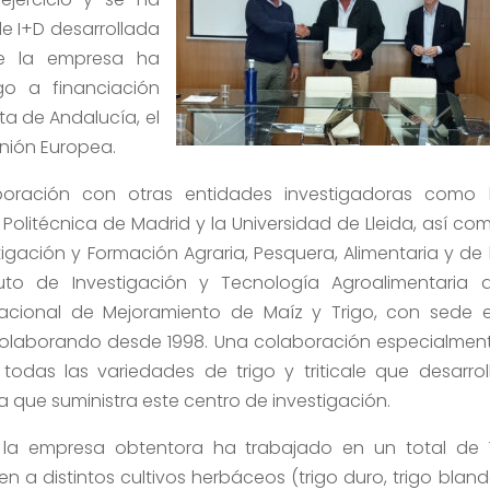
de I+D desarrollada
ue la empresa ha
o a financiación
a de Andalucía, el
Unión Europea.
oración con otras entidades investigadoras como 
Politécnica de Madrid y la Universidad de Lleida, así co
tigación y Formación Agraria, Pesquera, Alimentaria y de 
ituto de Investigación y Tecnología Agroalimentaria 
nacional de Mejoramiento de Maíz y Trigo, con sede 
 colaborando desde 1998. Una colaboración especialmen
odas las variedades de trigo y triticale que desarrol
que suministra este centro de investigación.
io, la empresa obtentora ha trabajado en un total de 
 a distintos cultivos herbáceos (trigo duro, trigo bland