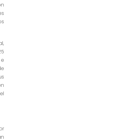
on
es
os
l,
25
 e
de
us
en
el
or
an