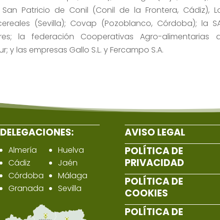
, San Patricio de Conil (Conil de la Frontera, Cádiz), L
cereales (Sevilla); Covap (Pozoblanco, Córdoba); la S
es; la federación Cooperativas Agro-alimentarias 
r; y las empresas Gallo S.L. y Fercampo S.A.
DELEGACIONES:
AVISO LEGAL
Almería
Huelva
POLÍTICA DE
PRIVACIDAD
Cádiz
Jaén
Córdoba
Málaga
POLÍTICA DE
Granada
Sevilla
COOKIES
POLÍTICA DE