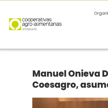
Organ
Manuel Onieva De
Coesagro, asume