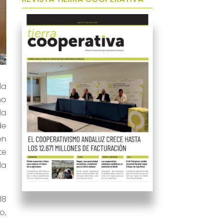
la
mo
la
de
en
te
la
18
o,