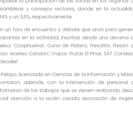
mpulsar la participación de las socias en los órganos 
asambleas y consejos rectores, donde en la actualid
4% y un 3,5%, respectivamente.
en un foro de encuentro y debate que sirvió para gener
icipantes en la actividad, inscritas desde una decena 
lva ‘Coophuelva’, Cuna de Platero, Fresaflor, Fresón 
oso ‘Aceites Candón’, Ovipor, Frutas El Pinar, SAT Conda
leodiel’.
la Pelayo, licenciada en Ciencias de la Información y Mást
contaron, además, con la intervención de personal 
nformaron de los trabajos que se vienen realizando des
ecial atención a la recién creada asociación de mujer