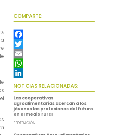
COMPARTE:
s,
la
F
re
a
T
de
c
w
E
e
i
m
W
de
b
t
a
h
L
NOTICIAS RELACIONADAS:
os
o
t
i
a
i
el
Las cooperativas
o
e
l
t
n
agroalimentarias acercan a los
jóvenes las profesiones del futuro
k
r
s
k
en el medio rural
os
A
e
FEDERACIÓN
ra
p
d