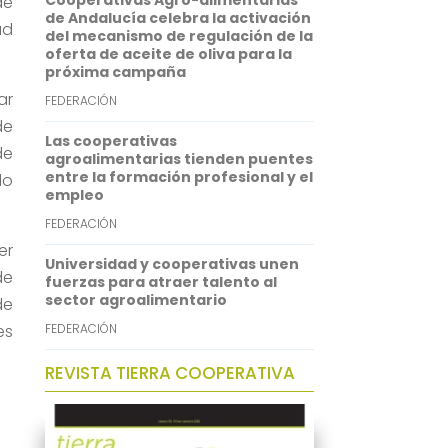
Cooperativas Agro-alimentarias
de
p
I
de Andalucía celebra la activación
ad
del mecanismo de regulación de la
n
oferta de aceite de oliva para la
próxima campaña
ar
FEDERACIÓN
de
Las cooperativas
de
agroalimentarias tienden puentes
entre la formación profesional y el
do
empleo
FEDERACIÓN
er
Universidad y cooperativas unen
de
fuerzas para atraer talento al
sector agroalimentario
de
es
FEDERACIÓN
REVISTA TIERRA COOPERATIVA