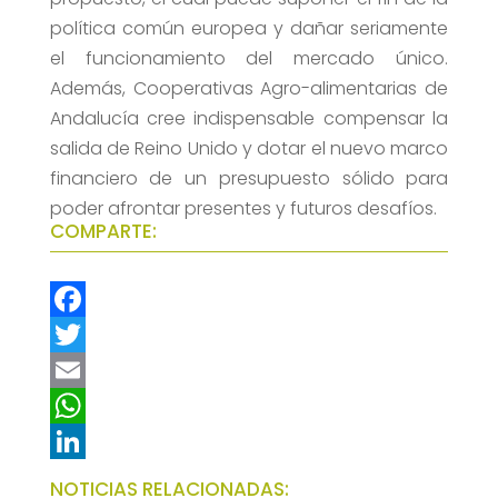
política común europea y dañar seriamente
el funcionamiento del mercado único.
Además, Cooperativas Agro-alimentarias de
Andalucía cree indispensable compensar la
salida de Reino Unido y dotar el nuevo marco
financiero de un presupuesto sólido para
poder afrontar presentes y futuros desafíos.
COMPARTE:
F
a
T
c
w
E
e
i
m
W
b
t
a
h
L
NOTICIAS RELACIONADAS: