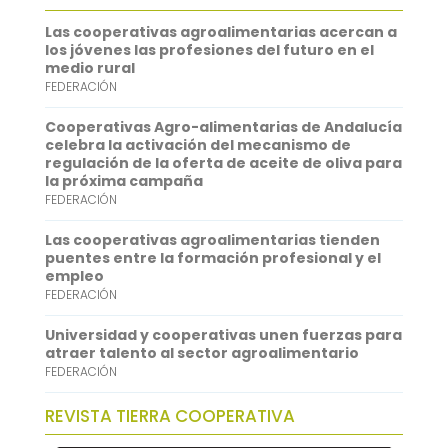
o
t
i
a
i
Las cooperativas agroalimentarias acercan a
o
e
l
t
n
los jóvenes las profesiones del futuro en el
medio rural
k
r
s
k
FEDERACIÓN
A
e
Cooperativas Agro-alimentarias de Andalucía
p
d
celebra la activación del mecanismo de
regulación de la oferta de aceite de oliva para
p
I
la próxima campaña
FEDERACIÓN
n
Las cooperativas agroalimentarias tienden
puentes entre la formación profesional y el
empleo
FEDERACIÓN
Universidad y cooperativas unen fuerzas para
atraer talento al sector agroalimentario
FEDERACIÓN
REVISTA TIERRA COOPERATIVA