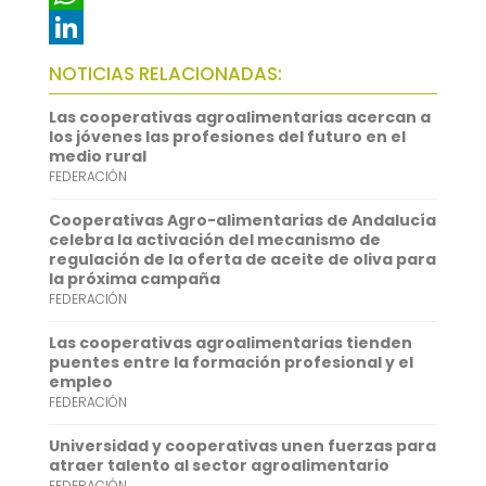
e
i
m
W
b
t
a
h
L
NOTICIAS RELACIONADAS:
o
t
i
a
i
Las cooperativas agroalimentarias acercan a
o
e
l
t
n
los jóvenes las profesiones del futuro en el
medio rural
k
r
s
k
FEDERACIÓN
A
e
Cooperativas Agro-alimentarias de Andalucía
p
d
celebra la activación del mecanismo de
regulación de la oferta de aceite de oliva para
p
I
la próxima campaña
FEDERACIÓN
n
Las cooperativas agroalimentarias tienden
puentes entre la formación profesional y el
empleo
FEDERACIÓN
Universidad y cooperativas unen fuerzas para
atraer talento al sector agroalimentario
FEDERACIÓN