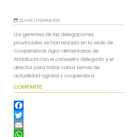
20.04.15 |
|
FEDERACIÓN
Los gerentes de las delegaciones
provinciales se han reunido en la sede de
Cooperativas Agro-alimentarias de
Andalucía con el consejero delegado y el
director para tratar varios temas de
actualidad agraria y cooperativa.
COMPARTE:
F
a
T
c
w
E