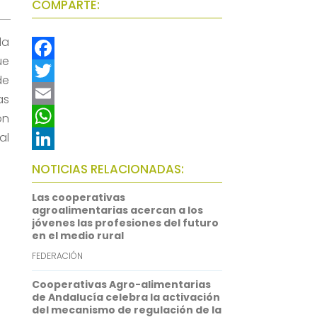
COMPARTE:
la
ue
F
de
a
T
as
c
w
E
ón
al
e
i
m
W
b
t
a
h
L
NOTICIAS RELACIONADAS:
o
t
i
a
i
Las cooperativas
o
e
l
t
n
agroalimentarias acercan a los
jóvenes las profesiones del futuro
k
r
s
k
en el medio rural
A
e
FEDERACIÓN
p
d
Cooperativas Agro-alimentarias
p
I
de Andalucía celebra la activación
del mecanismo de regulación de la