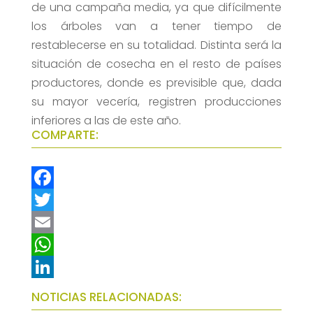
de una campaña media, ya que difícilmente
los árboles van a tener tiempo de
restablecerse en su totalidad. Distinta será la
situación de cosecha en el resto de países
productores, donde es previsible que, dada
su mayor vecería, registren producciones
inferiores a las de este año.
COMPARTE:
F
a
T
c
w
E
e
i
m
W
b
t
a
h
L
NOTICIAS RELACIONADAS:
o
t
i
a
i