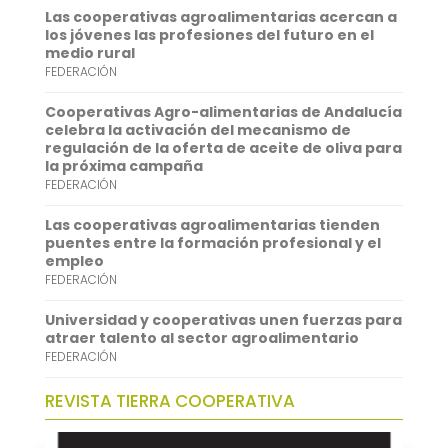
Las cooperativas agroalimentarias acercan a
o
e
l
t
n
los jóvenes las profesiones del futuro en el
medio rural
k
r
s
k
FEDERACIÓN
A
e
Cooperativas Agro-alimentarias de Andalucía
p
d
celebra la activación del mecanismo de
regulación de la oferta de aceite de oliva para
p
I
la próxima campaña
FEDERACIÓN
n
Las cooperativas agroalimentarias tienden
puentes entre la formación profesional y el
empleo
FEDERACIÓN
Universidad y cooperativas unen fuerzas para
atraer talento al sector agroalimentario
FEDERACIÓN
REVISTA TIERRA COOPERATIVA