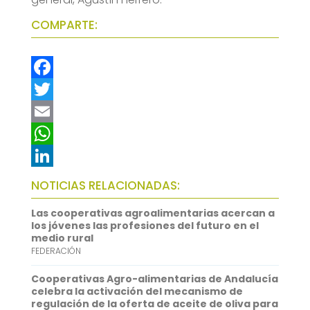
COMPARTE:
F
a
T
c
w
E
e
i
m
W
b
t
a
h
L
NOTICIAS RELACIONADAS:
o
t
i
a
i
Las cooperativas agroalimentarias acercan a
o
e
l
t
n
los jóvenes las profesiones del futuro en el
medio rural
k
r
s
k
FEDERACIÓN
A
e
Cooperativas Agro-alimentarias de Andalucía
p
d
celebra la activación del mecanismo de
regulación de la oferta de aceite de oliva para