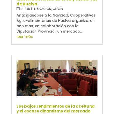
de Huelva
11.12.15
|
FEDERACIÓN
,
OLIVAR
Anticipándose a la Navidad, Cooperativas
Agro-alimentarias de Huelva organiza, un
año más, en colaboración con la
Diputación Provincial, un mercado...
leer más
Los bajos rendimientos de la aceituna
y el escaso dinamismo del mercado