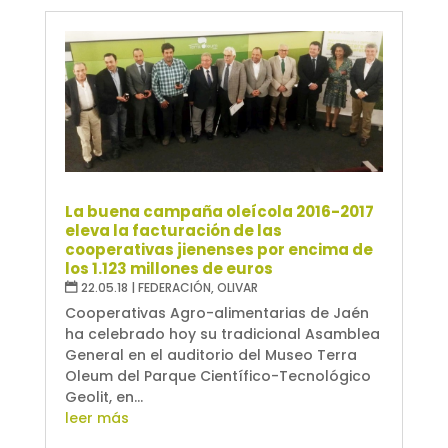
La buena campaña oleícola 2016-2017
eleva la facturación de las
cooperativas jienenses por encima de
los 1.123 millones de euros
22.05.18
|
FEDERACIÓN
,
OLIVAR
Cooperativas Agro-alimentarias de Jaén
ha celebrado hoy su tradicional Asamblea
General en el auditorio del Museo Terra
Oleum del Parque Científico-Tecnológico
Geolit, en...
leer más