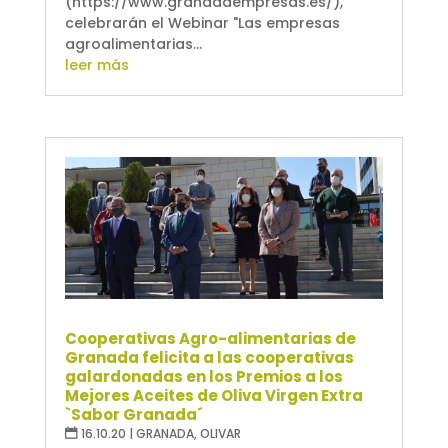
(https://www.granadaempresas.es/),
celebrarán el Webinar "Las empresas
agroalimentarias...
leer más
Cooperativas Agro-alimentarias de
Granada felicita a las cooperativas
galardonadas en los Premios a los
Mejores Aceites de Oliva Virgen Extra
`Sabor Granada´
16.10.20
|
GRANADA
,
OLIVAR