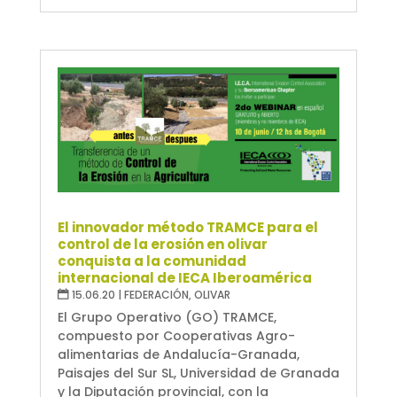
El innovador método TRAMCE para el
control de la erosión en olivar
conquista a la comunidad
internacional de IECA Iberoamérica
15.06.20
|
FEDERACIÓN
,
OLIVAR
El Grupo Operativo (GO) TRAMCE,
compuesto por Cooperativas Agro-
alimentarias de Andalucía-Granada,
Paisajes del Sur SL, Universidad de Granada
y la Diputación provincial, con la