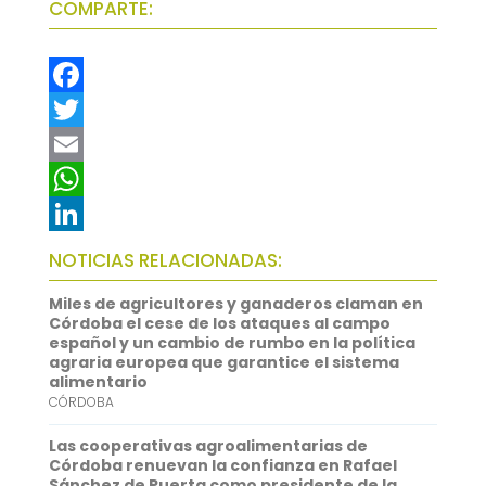
COMPARTE:
F
a
T
c
w
E
e
i
m
W
b
t
a
h
L
NOTICIAS RELACIONADAS:
o
t
i
a
i
Miles de agricultores y ganaderos claman en
o
e
l
t
n
Córdoba el cese de los ataques al campo
español y un cambio de rumbo en la política
k
r
s
k
agraria europea que garantice el sistema
alimentario
A
e
CÓRDOBA
p
d
Las cooperativas agroalimentarias de
p
I
Córdoba renuevan la confianza en Rafael
Sánchez de Puerta como presidente de la