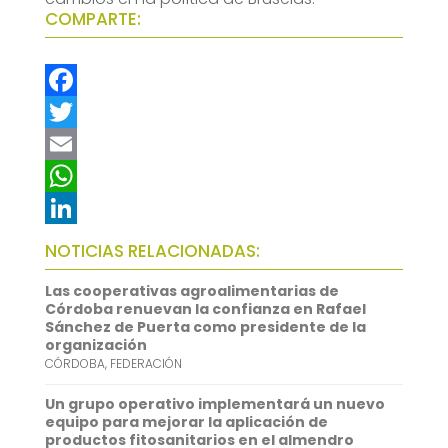
COMPARTE:
F
a
T
c
w
E
e
i
m
W
b
t
a
h
L
NOTICIAS RELACIONADAS:
o
t
i
a
i
Las cooperativas agroalimentarias de
o
e
l
t
n
Córdoba renuevan la confianza en Rafael
Sánchez de Puerta como presidente de la
k
r
s
k
organización
CÓRDOBA
,
FEDERACIÓN
A
e
p
d
Un grupo operativo implementará un nuevo
equipo para mejorar la aplicación de
p
I
productos fitosanitarios en el almendro