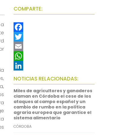
COMPARTE:
 a
te
F
rd
a
T
or
c
w
E
e
i
m
W
ia
b
t
a
h
L
s,
NOTICIAS RELACIONADAS:
o
t
i
a
i
a,
Miles de agricultores y ganaderos
os
o
e
l
t
n
claman en Córdoba el cese de los
ataques al campo español y un
ra
k
r
s
k
cambio de rumbo en la política
ge
agraria europea que garantice el
A
e
sistema alimentario
ta
p
d
os
CÓRDOBA
p
I