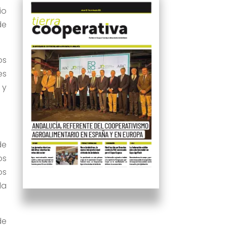
io
de
os
es
 y
de
os
os
la
de