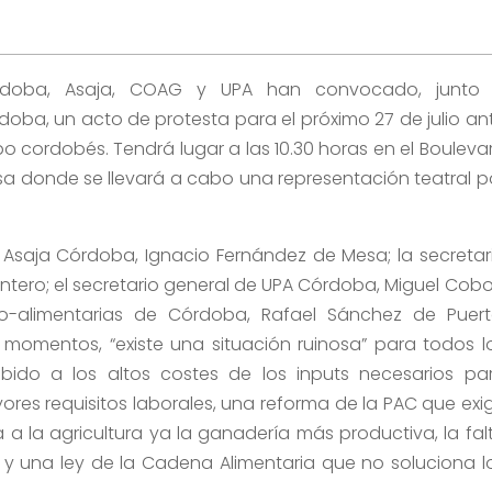
órdoba, Asaja, COAG y UPA han convocado, junto
oba, un acto de protesta para el próximo 27 de julio an
mpo cordobés. Tendrá lugar a las 10.30 horas en el Bouleva
a donde se llevará a cabo una representación teatral p
 Asaja Córdoba, Ignacio Fernández de Mesa; la secretar
ero; el secretario general de UPA Córdoba, Miguel Cobo
o-alimentarias de Córdoba, Rafael Sánchez de Puert
momentos, “existe una situación ruinosa” para todos l
ido a los altos costes de los inputs necesarios pa
ores requisitos laborales, una reforma de la PAC que exi
 la agricultura ya la ganadería más productiva, la fal
 y una ley de la Cadena Alimentaria que no soluciona l