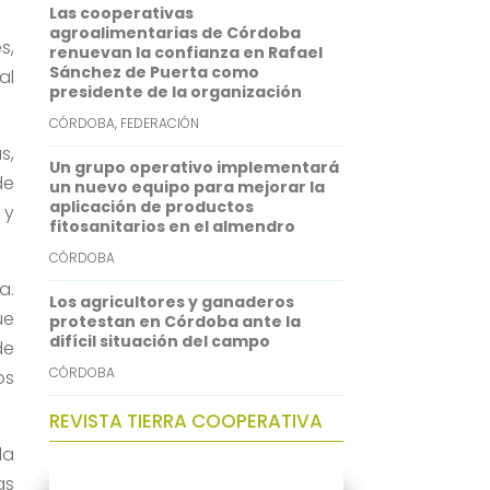
Las cooperativas
n
agroalimentarias de Córdoba
s,
renuevan la confianza en Rafael
Sánchez de Puerta como
al
presidente de la organización
CÓRDOBA
,
FEDERACIÓN
s,
Un grupo operativo implementará
de
un nuevo equipo para mejorar la
aplicación de productos
 y
fitosanitarios en el almendro
CÓRDOBA
a.
Los agricultores y ganaderos
ue
protestan en Córdoba ante la
difícil situación del campo
de
CÓRDOBA
os
REVISTA TIERRA COOPERATIVA
la
as