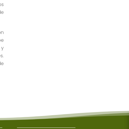
os
de
.
ón
be
 y
s.
de