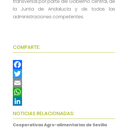
transversal por parte del Gobierno central, de
la Junta de Andalucía y de todas las
administraciones competentes.
COMPARTE:
F
a
T
c
w
E
e
i
m
W
b
t
a
h
L
NOTICIAS RELACIONADAS:
o
t
i
a
i
Cooperativas Agro-alimentarias de Sevilla