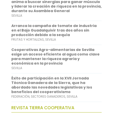
o
e
l
t
n
anima a buscar sinergias para ganar músculo
y liderar la creación de riqueza en la provincia,
k
r
s
k
durante su Asamblea General
SEVILLA
A
e
p
d
Arranca la campaña de tomate de industria
en el Bajo Guadalquivir tras dos años sin
p
I
producción debido a la sequía
FRUTAS Y HORTALIZAS
,
SEVILLA
n
Cooperativas Agro-alimentarias de Sevilla
exige un acceso eficiente al agua como clave
para mantener la riqueza agraria y
económica en la provincia
SEVILLA
Éxito de participación en la XVII Jornada
Técnica Ganadera de la Sierra, que ha
abordado las novedades legislativas y los
beneficios del cooperativismo
FEDERACIÓN
,
SECTORES GANADEROS
,
SEVILLA
REVISTA TIERRA COOPERATIVA