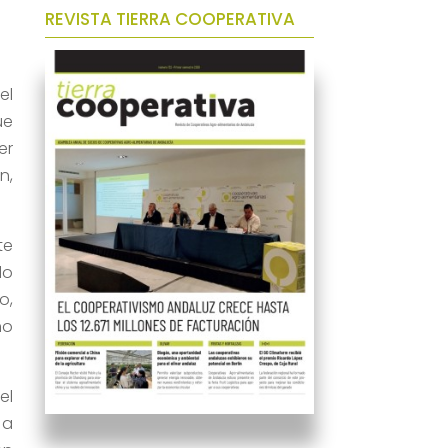
REVISTA TIERRA COOPERATIVA
el
ue
er
n,
te
do
o,
no
el
 a