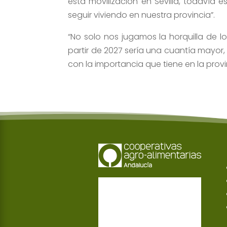
esta movilización en Sevilla, todavía 
seguir viviendo en nuestra provincia”.
“No solo nos jugamos la horquilla de l
partir de 2027 sería una cuantía mayor, 
con la importancia que tiene en la provi