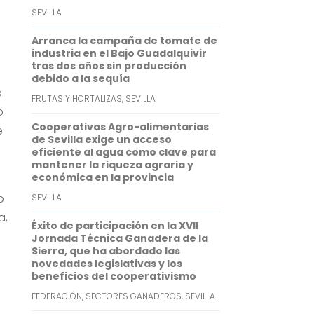
p
d
SEVILLA
p
I
Arranca la campaña de tomate de
n
industria en el Bajo Guadalquivir
tras dos años sin producción
debido a la sequía
s
FRUTAS Y HORTALIZAS
,
SEVILLA
o
Cooperativas Agro-alimentarias
e
de Sevilla exige un acceso
eficiente al agua como clave para
mantener la riqueza agraria y
económica en la provincia
o
SEVILLA
a,
Éxito de participación en la XVII
Jornada Técnica Ganadera de la
Sierra, que ha abordado las
novedades legislativas y los
beneficios del cooperativismo
e
FEDERACIÓN
,
SECTORES GANADEROS
,
SEVILLA