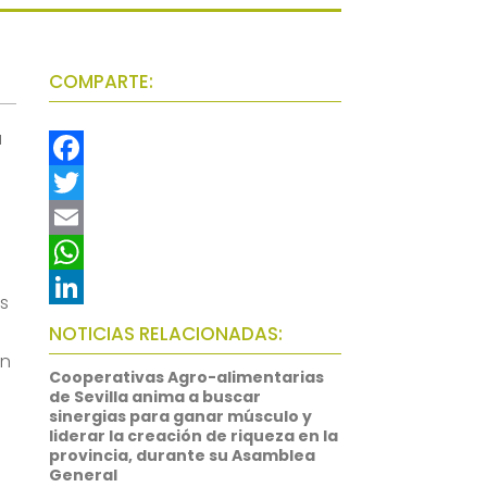
COMPARTE:
a
F
a
T
c
w
E
e
i
m
W
es
b
t
a
h
L
NOTICIAS RELACIONADAS:
o
t
i
a
i
on
Cooperativas Agro-alimentarias
o
e
l
t
n
de Sevilla anima a buscar
sinergias para ganar músculo y
k
r
s
k
liderar la creación de riqueza en la
provincia, durante su Asamblea
A
e
General