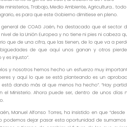
e ministerios, Trabajo, Medio Ambiente, Agricultura… todo
agrario, es para que este Gobierno dimitiese en pleno.
rio general de COAG Jaén, ha destacado que el sector d
 nivel de la Unión Europea y no tiene ni pies ni cabeza q
rio que de una cifra, que las tienen, de lo que va a perd
bigüedades de que aquí unos ganan y otros pierde
y es injusto”.
uelos y nosotros hemos hecho un esfuerzo muy importan
beres y aquí lo que se está planteando es un aproba
se está dando más al que menos ha hecho”. “Hay partid
 el Ministerio. Ahora puede ser, dentro de unos días 
o.
Jaén, Manuel Alfonso Torres, ha insistido en que “desde 
 no podemos dejar pasar esta oportunidad de sumarnos