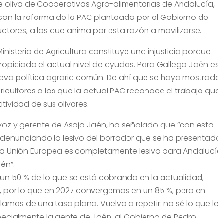
 de oliva de Cooperativas Agro-alimentarias de Andalucía,
 con la reforma de la PAC planteada por el Gobierno de
ctores, a los que anima por esta razón a movilizarse.
nisterio de Agricultura constituye una injusticia porque
propiciado el actual nivel de ayudas. Para Gallego Jaén e
ueva política agraria común. De ahí que se haya mostrad
ricultores a los que la actual PAC reconoce el trabajo qu
ividad de sus olivares.
tavoz y gerente de Asaja Jaén, ha señalado que “con esta
 denunciando lo lesivo del borrador que se ha presentad
 a la Unión Europea es completamente lesivo para Andalucí
én”.
n 50 % de lo que se está cobrando en la actualidad,
4, por lo que en 2027 convergemos en un 85 %, pero en
lamos de una tasa plana. Vuelvo a repetir: no sé lo que l
ecialmente la gente de Jaén, al Gobierno de Pedro