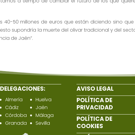
estamos a tiempo de cambiar el futuro de los que quier
os 40-50 millones de euros que están diciendo sino que
esto supondría la muerte del olivar tradicional y del secto
ncia de Jaén”.
DELEGACIONES:
AVISO LEGAL
Almería
Huelva
POLÍTICA DE
PRIVACIDAD
Cádiz
Jaén
Córdoba
Málaga
POLÍTICA DE
Granada
Sevilla
COOKIES