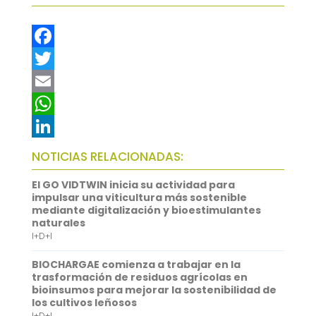
F
a
T
c
w
E
e
i
m
W
b
t
a
h
L
NOTICIAS RELACIONADAS:
o
t
i
a
i
El GO VIDTWIN inicia su actividad para
o
e
l
t
n
impulsar una viticultura más sostenible
mediante digitalización y bioestimulantes
k
r
s
k
naturales
I+D+I
A
e
p
d
BIOCHARGAE comienza a trabajar en la
trasformación de residuos agrícolas en
p
I
bioinsumos para mejorar la sostenibilidad de
los cultivos leñosos
n
I+D+I