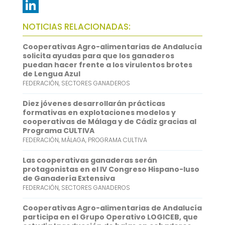
e
i
m
W
b
t
a
h
L
NOTICIAS RELACIONADAS:
o
t
i
a
i
Cooperativas Agro-alimentarias de Andalucía
o
e
l
t
n
solicita ayudas para que los ganaderos
puedan hacer frente a los virulentos brotes
k
r
s
k
de Lengua Azul
FEDERACIÓN
,
SECTORES GANADEROS
A
e
p
d
Diez jóvenes desarrollarán prácticas
formativas en explotaciones modelos y
p
I
cooperativas de Málaga y de Cádiz gracias al
Programa CULTIVA
n
FEDERACIÓN
,
MÁLAGA
,
PROGRAMA CULTIVA
Las cooperativas ganaderas serán
protagonistas en el IV Congreso Hispano-luso
de Ganadería Extensiva
FEDERACIÓN
,
SECTORES GANADEROS
Cooperativas Agro-alimentarias de Andalucía
participa en el Grupo Operativo LOGICEB, que