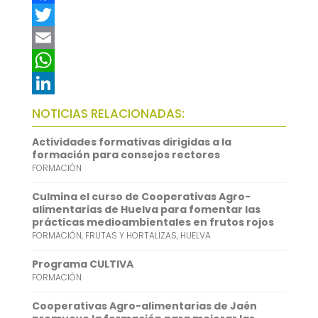
F
a
T
c
w
E
e
i
m
W
b
t
a
h
L
NOTICIAS RELACIONADAS:
o
t
i
a
i
Actividades formativas dirigidas a la
o
e
l
t
n
formación para consejos rectores
FORMACIÓN
k
r
s
k
A
e
Culmina el curso de Cooperativas Agro-
alimentarias de Huelva para fomentar las
p
d
prácticas medioambientales en frutos rojos
FORMACIÓN
,
FRUTAS Y HORTALIZAS
,
HUELVA
p
I
n
Programa CULTIVA
FORMACIÓN
Cooperativas Agro-alimentarias de Jaén