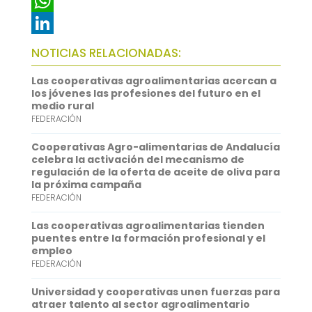
c
w
E
e
i
m
W
b
t
a
h
L
NOTICIAS RELACIONADAS:
o
t
i
a
i
Las cooperativas agroalimentarias acercan a
o
e
l
t
n
los jóvenes las profesiones del futuro en el
medio rural
k
r
s
k
FEDERACIÓN
A
e
Cooperativas Agro-alimentarias de Andalucía
p
d
celebra la activación del mecanismo de
regulación de la oferta de aceite de oliva para
p
I
la próxima campaña
FEDERACIÓN
n
Las cooperativas agroalimentarias tienden
puentes entre la formación profesional y el
empleo
FEDERACIÓN
Universidad y cooperativas unen fuerzas para
atraer talento al sector agroalimentario