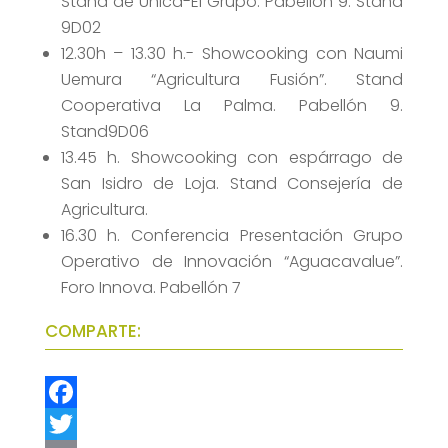
Stand de Unica-El Grupo. Pabellón 9. Stand
9D02
12.30h – 13.30 h.- Showcooking con Naumi
Uemura “Agricultura Fusión”. Stand
Cooperativa La Palma. Pabellón 9.
Stand9D06
13.45 h. Showcooking con espárrago de
San Isidro de Loja. Stand Consejería de
Agricultura.
16.30 h. Conferencia Presentación Grupo
Operativo de Innovación “Aguacavalue”.
Foro Innova. Pabellón 7
COMPARTE:
F