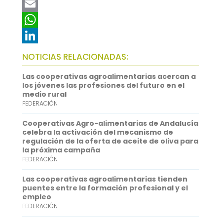
a
T
c
w
E
e
i
m
W
b
t
a
h
L
NOTICIAS RELACIONADAS:
o
t
i
a
i
Las cooperativas agroalimentarias acercan a
o
e
l
t
n
los jóvenes las profesiones del futuro en el
medio rural
k
r
s
k
FEDERACIÓN
A
e
Cooperativas Agro-alimentarias de Andalucía
p
d
celebra la activación del mecanismo de
regulación de la oferta de aceite de oliva para
p
I
la próxima campaña
FEDERACIÓN
n
Las cooperativas agroalimentarias tienden
puentes entre la formación profesional y el
empleo
FEDERACIÓN