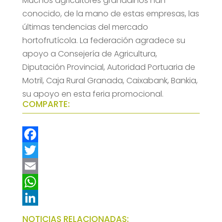
Muchos agricultores granadinos han
conocido, de la mano de estas empresas, las
últimas tendencias del mercado
hortofrutícola. La federación agradece su
apoyo a Consejería de Agricultura,
Diputación Provincial, Autoridad Portuaria de
Motril, Caja Rural Granada, Caixabank, Bankia,
su apoyo en esta feria promocional.
COMPARTE:
F
a
T
c
w
E
e
i
m
W
b
t
a
h
L
NOTICIAS RELACIONADAS: