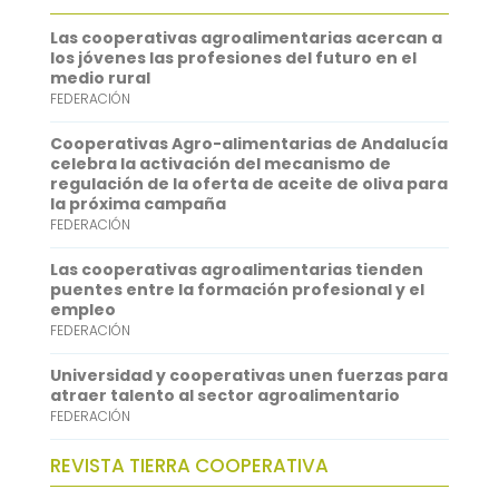
o
t
i
a
i
Las cooperativas agroalimentarias acercan a
o
e
l
t
n
los jóvenes las profesiones del futuro en el
medio rural
k
r
s
k
FEDERACIÓN
A
e
Cooperativas Agro-alimentarias de Andalucía
p
d
celebra la activación del mecanismo de
regulación de la oferta de aceite de oliva para
p
I
la próxima campaña
FEDERACIÓN
n
Las cooperativas agroalimentarias tienden
puentes entre la formación profesional y el
empleo
FEDERACIÓN
Universidad y cooperativas unen fuerzas para
atraer talento al sector agroalimentario
FEDERACIÓN
REVISTA TIERRA COOPERATIVA