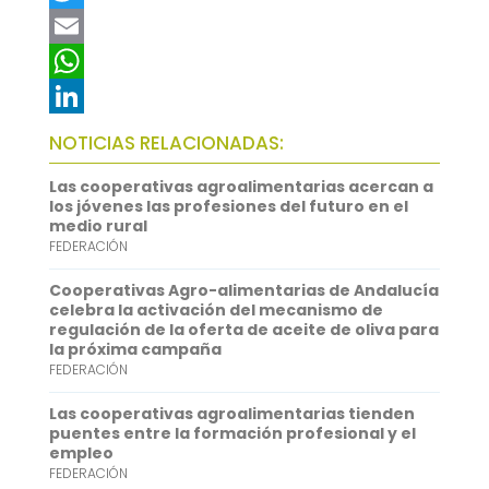
a
T
c
w
E
e
i
m
W
b
t
a
h
L
NOTICIAS RELACIONADAS:
o
t
i
a
i
Las cooperativas agroalimentarias acercan a
o
e
l
t
n
los jóvenes las profesiones del futuro en el
medio rural
k
r
s
k
FEDERACIÓN
A
e
Cooperativas Agro-alimentarias de Andalucía
p
d
celebra la activación del mecanismo de
regulación de la oferta de aceite de oliva para
p
I
la próxima campaña
FEDERACIÓN
n
Las cooperativas agroalimentarias tienden
puentes entre la formación profesional y el
empleo
FEDERACIÓN