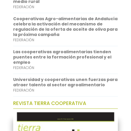
medio rural
k
r
s
k
FEDERACIÓN
A
e
Cooperativas Agro-alimentarias de Andalucía
p
d
celebra la activación del mecanismo de
regulación de la oferta de aceite de oliva para
p
I
la próxima campaña
FEDERACIÓN
n
Las cooperativas agroalimentarias tienden
puentes entre la formación profesional y el
empleo
FEDERACIÓN
Universidad y cooperativas unen fuerzas para
atraer talento al sector agroalimentario
FEDERACIÓN
REVISTA TIERRA COOPERATIVA