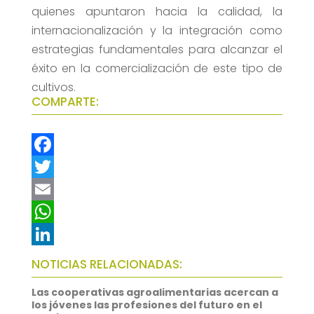
quienes apuntaron hacia la calidad, la
internacionalización y la integración como
estrategias fundamentales para alcanzar el
éxito en la comercialización de este tipo de
cultivos.
COMPARTE:
F
a
T
c
w
E
e
i
m
W
b
t
a
h
L
NOTICIAS RELACIONADAS:
o
t
i
a
i
Las cooperativas agroalimentarias acercan a
o
e
l
t
n
los jóvenes las profesiones del futuro en el