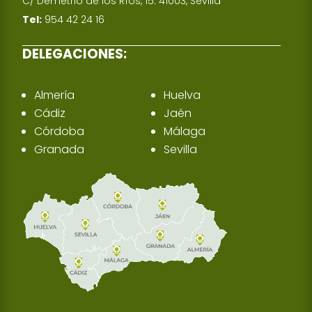
C/ Demetrio de los Ríos, 15. 41003, Sevilla
Tel:
954 42 24 16
DELEGACIONES:
Almería
Huelva
Cádiz
Jaén
Córdoba
Málaga
Granada
Sevilla