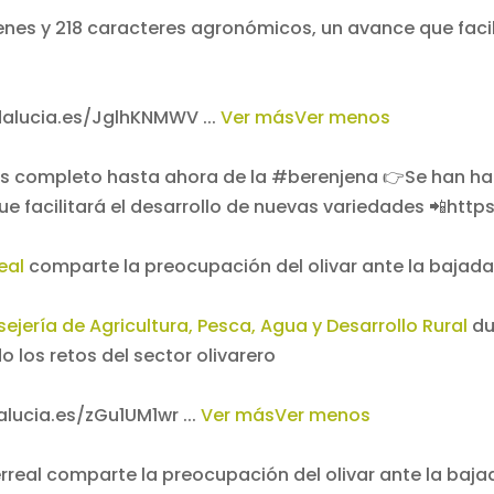
enes y 218 caracteres agronómicos, un avance que facil
ndalucia.es/JglhKNMWV
...
Ver más
Ver menos
eal
comparte la preocupación del olivar ante la bajada 
ejería de Agricultura, Pesca, Agua y Desarrollo Rural
du
 los retos del sector olivarero
dalucia.es/zGu1UM1wr
...
Ver más
Ver menos