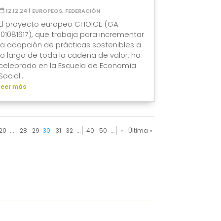
12.12.24
|
EUROPEOS
,
FEDERACIÓN
El proyecto europeo CHOICE (GA
101081617), que trabaja para incrementar
la adopción de prácticas sostenibles a
lo largo de toda la cadena de valor, ha
celebrado en la Escuela de Economía
Social...
leer más
20
...
28
29
30
31
32
...
40
50
...
»
Última »