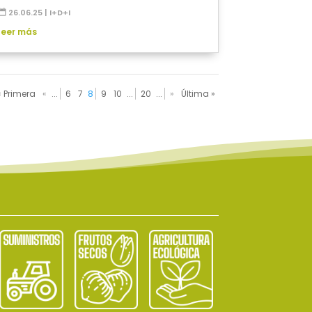
26.06.25
|
I+D+I
leer más
« Primera
«
...
6
7
8
9
10
...
20
...
»
Última »