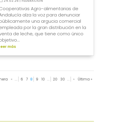
24.02.26
|
FEDERACIÓN
Cooperativas Agro-alimentarias de
Andalucía alza la voz para denunciar
públicamente una argucia comercial
empleada por la gran distribución en la
venta de leche, que tiene como único
objetivo...
leer más
imera
«
...
6
7
8
9
10
...
20
30
...
»
Última »