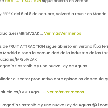
 de
FRUIT ATTRACTION
sigue abierto en verano
 y FEPEX del 6 al 8 de octubre, volverá a reunir en Madri
dalucia.es/MRr5lV2AK
...
Ver más
Ver menos
Regadío Sostenible y una nueva Ley de Aguas
 blindar el sector productivo ante episodios de sequía q
ndalucia.es/GGFTAqzUL
...
Ver más
Ver menos