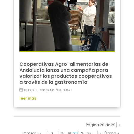
Cooperativas Agro-alimentarias de
Andalucía lanza una campaña para
valorizar los productos cooperativos
a través de la gastronomía
13.12.23
|
FEDERACIÓN
,
I+D+I
leer más
Página 20 de 29
«
Primera
«
...
10
...
18
19
20
21
22
...
»
Última »