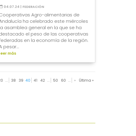
04.07.24
|
FEDERACIÓN
Cooperativas Agro-alimentarias de
Andalucía ha celebrado este miércoles
la asamblea general en la que se ha
destacado el peso de las cooperativas
federadas en la economía de la región.
A pesar...
leer más
20
...
38
39
40
41
42
...
50
60
...
»
Última »