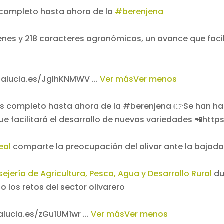
 completo hasta ahora de la
#berenjena
enes y 218 caracteres agronómicos, un avance que facil
ndalucia.es/JglhKNMWV
...
Ver más
Ver menos
eal
comparte la preocupación del olivar ante la bajada 
ejería de Agricultura, Pesca, Agua y Desarrollo Rural
du
 los retos del sector olivarero
dalucia.es/zGu1UM1wr
...
Ver más
Ver menos