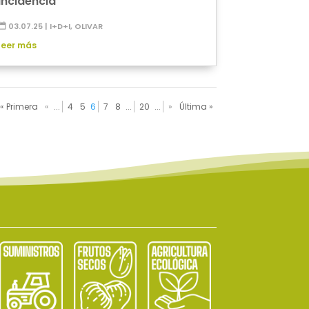
incidencia
03.07.25
|
I+D+I
,
OLIVAR
leer más
« Primera
«
...
4
5
6
7
8
...
20
...
»
Última »