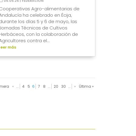
06.05.26
|
FEDERACIÓN
Cooperativas Agro-alimentarias de
Andalucía ha celebrado en Écija,
durante los días 5 y 6 de mayo, las
Jornadas Técnicas de Cultivos
Herbáceos, con la colaboración de
Agricultores contra el...
leer más
imera
«
...
4
5
6
7
8
...
20
30
...
»
Última »