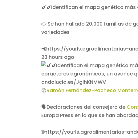
🍆🍆Identifican el mapa genético más
👉Se han hallado 20.000 familias de g
variedades
📲https://yourls.agroalimentarias-a
23 hours ago
😟
Ramón Fernández-Pacheco Monterr
🗣️Declaraciones del consejero de
Cons
Europa Press en la que se han abordado
🌐https://yourls.agroalimentarias-an