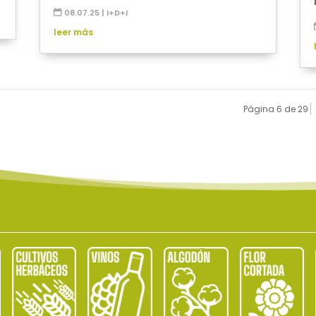
08.07.25
|
I+D+I
leer más
Página 6 de 29