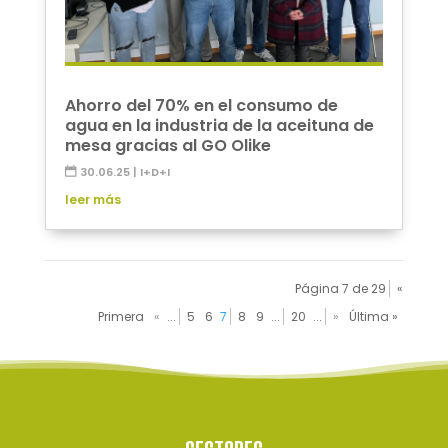
Ahorro del 70% en el consumo de
agua en la industria de la aceituna de
mesa gracias al GO Olike
30.06.25
|
I+D+I
leer más
Página 7 de 29
«
Primera
«
...
5
6
7
8
9
...
20
...
»
Última »