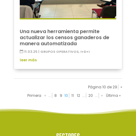
Una nueva herramienta permite
actualizar los censos ganaderos de
manera automatizada
11.03.25
|
GRUPOS OPERATIVOS
,
I+D+I
leer más
Página 10 de 29
«
Primera
«
...
8
9
10
11
12
...
20
...
»
Última »