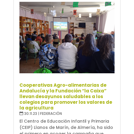
Cooperativas Agro-alimentarias de
Andalucía y la Fundación “la Caixa”
llevan desayunos saludables a los
colegios para promover los valores de
la agricultura
30.11.23
|
FEDERACIÓN
El Centro de Educación Infantil y Primaria
(CEIP) Llanos de Marín, de Almería, ha sido
el primero en acoger la campaña que