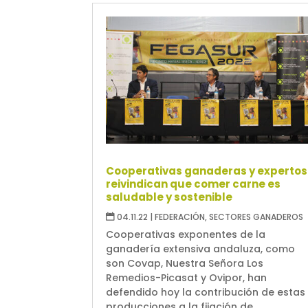
Cooperativas ganaderas y expertos
reivindican que comer carne es
saludable y sostenible
04.11.22
|
FEDERACIÓN
,
SECTORES GANADEROS
Cooperativas exponentes de la
ganadería extensiva andaluza, como
son Covap, Nuestra Señora Los
Remedios-Picasat y Ovipor, han
defendido hoy la contribución de estas
producciones a la fijación de...