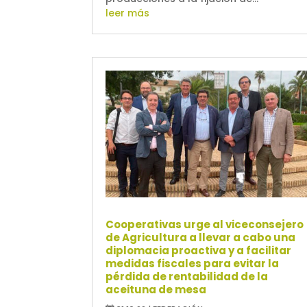
leer más
Cooperativas urge al viceconsejero
de Agricultura a llevar a cabo una
diplomacia proactiva y a facilitar
medidas fiscales para evitar la
pérdida de rentabilidad de la
aceituna de mesa